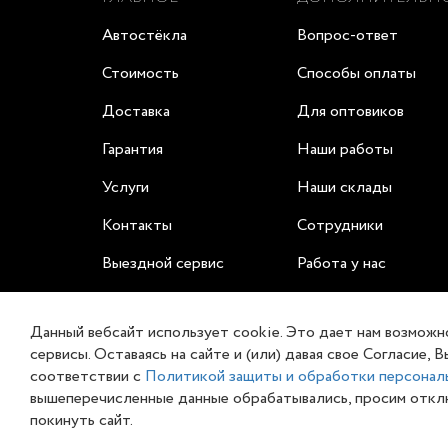
Автостёкла
Вопрос-ответ
Стоимость
Способы оплаты
Доставка
Для оптовиков
Гарантия
Наши работы
Услуги
Наши склады
Контакты
Сотрудники
Выездной сервис
Работа у нас
Заказать on-line
Сертификаты
Данный вебсайт использует cookie. Это дает нам возможн
сервисы. Оставаясь на сайте и (или) давая свое Согласие
соответствии с
Политикой защиты и обработки персональ
вышеперечисленные данные обрабатывались, просим отклю
Обращаем ваше внимание на то, что данный интерн
покинуть сайт.
определяемой положениями Статьи 437 п.2 Гражда
товаров и (или) услуг, пожалуйста, обращайтесь к м