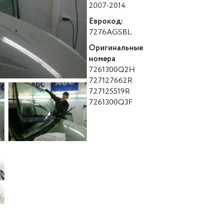
2007-2014
Еврокод:
7276AGSBL
Оригинальные
номера
7261300Q2H
727127662R
727125519R
7261300Q3F