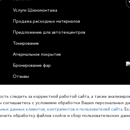
Услуги Шиномонтажа
Продажа расходных материалов
Предложение для автотехцентров
Тонирование
Атермальное покрытие
Бронирование фар
Отзывы
ость следить за корректной работой сайта, а также анализиро
, Вы соглашаетесь с условиями обработки Ваших персональных д
ных данных клиентов, контрагентов и пользователей сайта
. Е
чить обработку файлов cookie и сбор пользовательских данны
ет-сайт носит исключительно информационный характер и ни при к
нского кодекса Российской Федерации. Для получения подробной 
енеджеру.