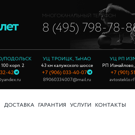
МНОГОКАНАЛЬНЫЙ ТЕЛЕФОН
лет
8 (495) 798-78-8
О/ПОДОЛЬСК
УЦ ТРОИЦК, ТиНАО
УЦ РП И
 100 корп. 2
43 км калужского шоссе
РП Измайлово,
-32-42
+7 (906) 033-40-07
+7 (901) 5
yandex.ru
89060334007@mail.ru
avtosteklo.
Ь
ДОСТАВКА
ГАРАНТИЯ
УСЛУГИ
КОНТАКТЫ