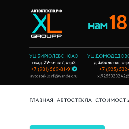
18
нам
УЦ БИРЮЛЕВО, ЮАО
УЦ ДОМОДЕДОВ
мкад. 29-км вл7, стр2
д.Заболотье, стр
+7 (901) 569-81-91
+7 (925) 532
avtosteklo.rf@yandex.ru
xl9255323242@
ГЛАВНАЯ
АВТОСТЁКЛА
СТОИМОСТ