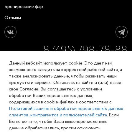
Бронирование фар
Отзывы
8 (495) 798-78-88
Данный вебсайт использует cookie. Это дает нам
ЗАКАЗАТЬ ОБРАТНЫЙ ЗВОНОК
возможность следить за корректной работой сайта, а
также анализировать данные, чтобы развивать наши
продукты и сервисы. Оставаясь на сайте и (или) давая
Соглашение об обработке персональных данных
свое Согласие, Вы соглашаетесь с условиями
Карта сайта
обработки Ваших персональных данных,
© XL-Groupp 2007-2026
содержащихся в cookie-файлах в соответствии с
Политикой защиты и обработки персональных данных
клиентов, контрагентов и пользователей сайта
. Если
Вы не хотите, чтобы Ваши вышеперечисленные
данные обрабатывались, просим отключить
Обращаем ваше внимание на то, что данный интернет-сайт