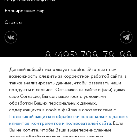
Бронирование фар
Отзывы
8 (495) 798-78-88
Данный вебсайт использует cookie. Это дает нам
ЗАКАЗАТЬ ОБРАТНЫЙ ЗВОНОК
возможность следить за корректной работой сайта, а
также анализировать данные, чтобы развивать наши
продукты и сервисы. Оставаясь на сайте и (или) давая
Соглашение об обработке персональных данных
свое Согласие, Вы соглашаетесь с условиями
Карта сайта
обработки Ваших персональных данных,
© XL-Groupp 2007-2026
содержащихся в cookie-файлах в соответствии с
Политикой защиты и обработки персональных данных
клиентов, контрагентов и пользователей сайта
. Если
Вы не хотите, чтобы Ваши вышеперечисленные
данные обрабатывались, просим отключить